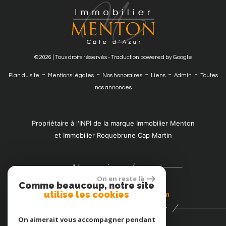
© 2026 | Tous droits réservés - Traduction powered by Google
-
-
-
-
-
Plan du site
Mentions légales
Nos honoraires
Liens
Admin
Toutes
nos annonces
Propriétaire à l'INPI de la marque Immobilier Menton
et Immobilier Roquebrune Cap Martin
Nous suivre
On en reste là
Comme beaucoup, notre site
utilise les cookies
Se connecter
On aimerait vous accompagner pendant