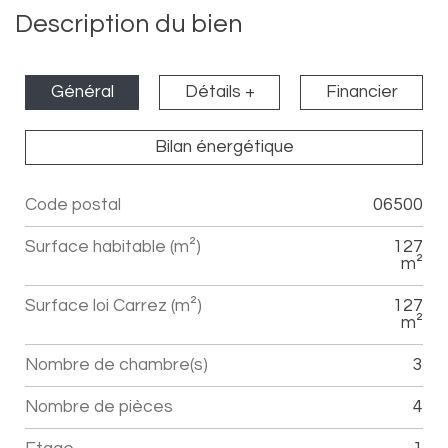
Description du bien
Général
Détails +
Financier
Bilan énergétique
Code postal
06500
Label
Value
Surface habitable (m²)
127
m²
Surface loi Carrez (m²)
127
m²
Nombre de chambre(s)
3
Nombre de pièces
4