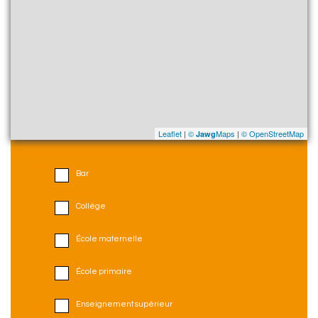
Leaflet
|
©
Maps
|
© OpenStreetMap
Jawg
Bar
Collège
École maternelle
École primaire
Enseignement supérieur