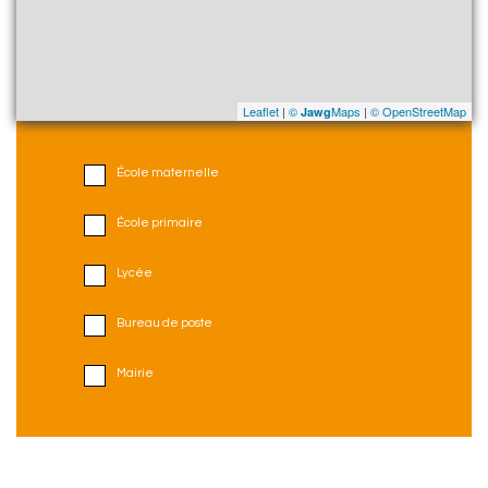
Leaflet
|
©
Maps
|
© OpenStreetMap
Jawg
École maternelle
École primaire
Lycée
Bureau de poste
Mairie