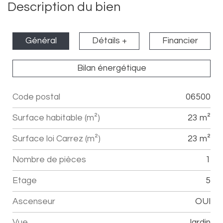
Description du bien
Général
Détails +
Financier
Bilan énergétique
Code postal
06500
Label
Value
Surface habitable (m²)
23 m²
Surface loi Carrez (m²)
23 m²
Nombre de pièces
1
Etage
5
Ascenseur
OUI
Vue
jardin