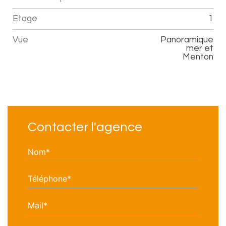
Etage
1
Vue
panoramique
mer et
Menton
Contacter l'agence
Nom*
Téléphone*
Mail*