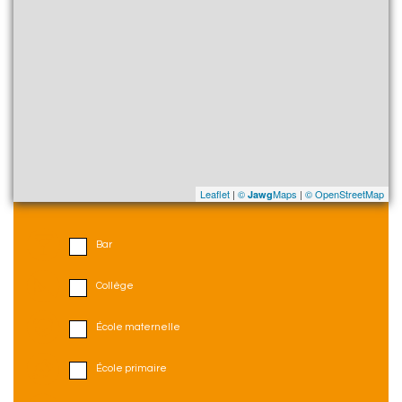
Leaflet
|
©
Maps
|
© OpenStreetMap
Jawg
Bar
Collège
École maternelle
École primaire