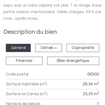
expo sud, un salon séparé voir plan. 1 er étage d'une
petite maison mentonnaise. faible charges. 49 € par
mois , syndic inclus
Description du bien
Général
Détails +
Copropriété
Financier
Bilan énergétique
Code postal
06500
Label
Value
Surface habitable (m²)
26,54 m²
Surface loi Carrez (m²)
25,35 m²
Nombre de pièces
1