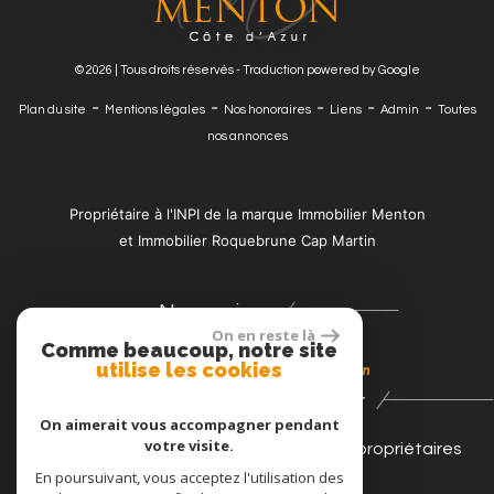
© 2026 | Tous droits réservés - Traduction powered by Google
-
-
-
-
-
Plan du site
Mentions légales
Nos honoraires
Liens
Admin
Toutes
nos annonces
Propriétaire à l'INPI de la marque Immobilier Menton
et Immobilier Roquebrune Cap Martin
Nous suivre
On en reste là
Comme beaucoup, notre site
utilise les cookies
Se connecter
On aimerait vous accompagner pendant
votre visite.
Espace propriétaires
En poursuivant, vous acceptez l'utilisation des