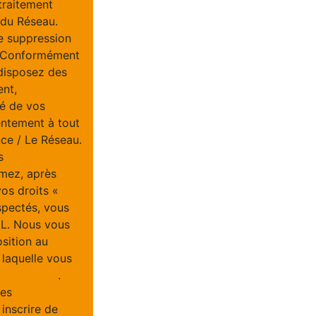
traitement
/ du Réseau.
e suppression
u. Conformément
 disposez des
ent,
té de vos
entement à tout
ce / Le Réseau.
s
imez, après
vos droits «
spectés, vous
IL. Nous vous
osition au
 laquelle vous
tel.gouv.fr
.
ées
inscrire de