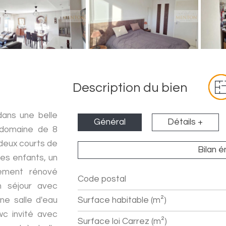
Description du bien
ans une belle
Général
Détails +
 domaine de 8
 deux courts de
Bilan 
les enfants, un
tement rénové
Code postal
Label
Value
n séjour avec
ne salle d'eau
Surface habitable (m²)
c invité avec
Surface loi Carrez (m²)