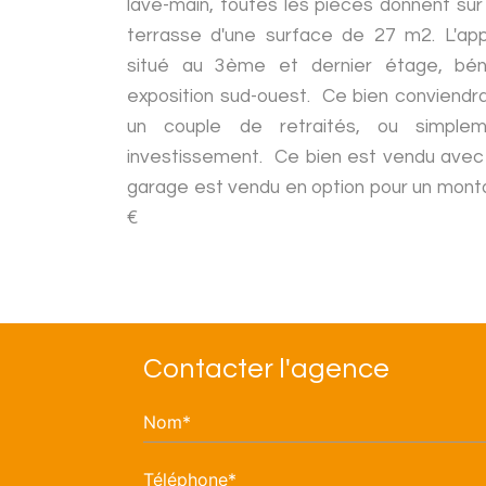
lave-main, toutes les pièces donnent sur
terrasse d'une surface de 27 m2. L'ap
situé au 3ème et dernier étage, béné
exposition sud-ouest. Ce bien conviendra
un couple de retraités, ou simple
investissement. Ce bien est vendu ave
garage est vendu en option pour un monta
€
Contacter l'agence
Nom*
Téléphone*