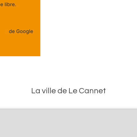
 libre.
Politiques de
tion
de Google
La ville de Le Cannet