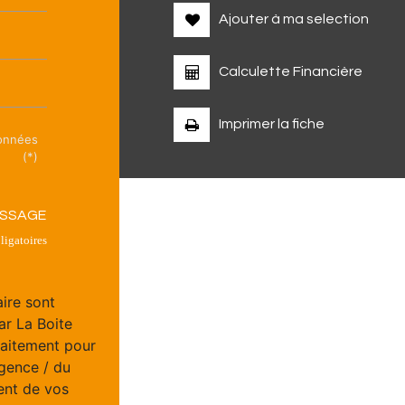
Ajouter à ma selection
Calculette Financière
Imprimer la fiche
données
(*)
ESSAGE
igatoires
aire sont
ar La Boite
raitement pour
Agence / du
ent de vos