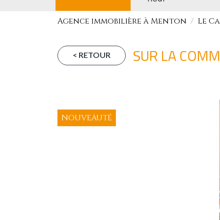
Agence immobilière à Menton
Le C
SUR LA COMMU
< RETOUR
BIEN VENDU
NOUVEAUTÉ