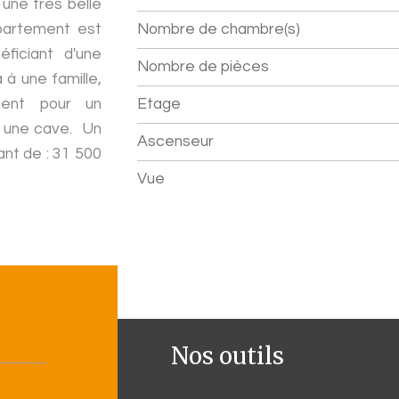
 une très belle
partement est
Nombre de chambre(s)
ficiant d'une
Nombre de pièces
 à une famille,
ment pour un
Etage
c une cave. Un
Ascenseur
nt de : 31 500
Vue
Nos outils