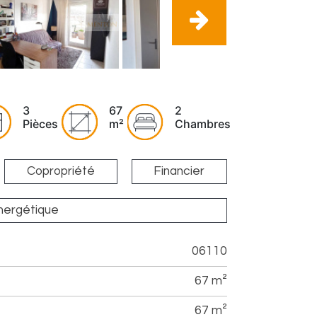
3
67
2
Pièces
m²
Chambres
Copropriété
Financier
énergétique
06110
67 m²
67 m²