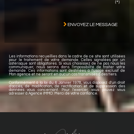
(*)
ENVOYEZ LE MESSAGE
Les informations recueillies dans le cadre de ce site sont utilisées
pour le traitement de votre demande. Celles signalées par un
astérisque sont obligatoires. Si vous choisissez de ne pas nous les
communiquer, nous serons dans l'impossibilité de traiter votre
demande. Ces informations sont destinées à l'usage exclusif de
Mon agence et ne seront en aucun cas transmises à des tiers.
Conformément à la loi du 6 Janvier 1978, vous disposez d'un droit
d'accès, de modification, de rectification et de suppression des
données vous concernant. Pour l'exercer, vous pouvez vous
adresser à Agence IMMO. Merci de votre confiance.