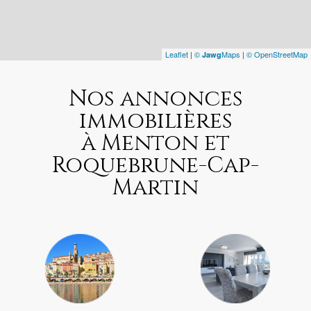
Leaflet
|
©
Maps
|
© OpenStreetMap
Jawg
Nos annonces
immobilières
à Menton et
Roquebrune-Cap-
Martin