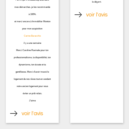
la dirigent.
mes démarches. je les recommande
voir l'avis
à 100%.
et merci encore à Immobilier Menton
pour mon acquisition
Carine Buracchi
s
il y a une semaine
Merci Caroline Ravinale pour ton
professionnalisme, ta disponibilité, ton
dynamisme, ton écoute et ta
gentillesse. Merci d'avoir trouvé le
logement de nos rêves tout en vendant
notre ancien logement pour nous
éviter un prêt relais.
J'aime
voir l'avis