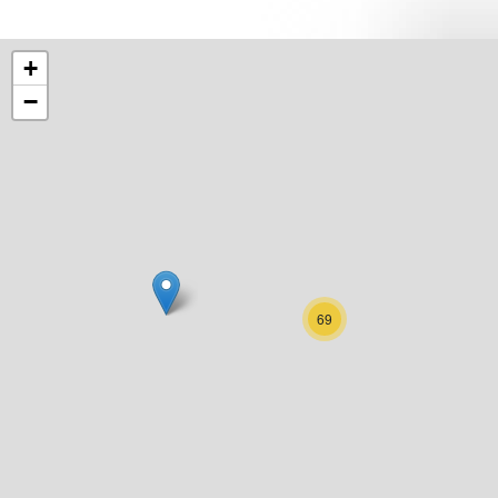
+
−
69