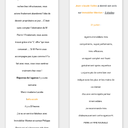
Jean-claude Valles
a donné son avis
recherches infructueuses, nous
sur
Immobilier Menton
-
5 étoiles
avions finalement abandonné l'idée de
devenir propriétaire un jour…C'était
31 juillet
·
sans compter l'obstination de M
Perrin ! Finalement, nous avons
Agents immobiliers très
trouvé grâce à lui "L' offre "qui nous
compétents, super performants,
convenait … Si M Perrin vous
très efficaces.
accompagne pas à pas comme il l'a
un rapport complet est fourni
fait avec nous, vous vous sentirez
gratuitement après expertise
vraiment chez vous !
Le juste prix de votre bien est
Réponse de l agence
il y a une
indiqué avec les plus et les moins de
semaine
ce dernier
Merci madame Lucotte
d'où une vente rapide par leur
l
atifa ezzahr
intermédiaire.
il y a 10 heures
Je recommande très
j'ai eu un service fabuleux avec
chaleureusement cette agence M.
Immobilier Menton et surtout Philippe
PERIN et MME RAVINALE
Perrin qui m'a beaucoup aide dans