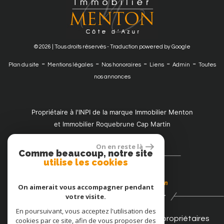
© 2026 | Tous droits réservés - Traduction powered by Google
-
-
-
-
-
Plan du site
Mentions légales
Nos honoraires
Liens
Admin
Toutes
nos annonces
Propriétaire à l'INPI de la marque Immobilier Menton
et Immobilier Roquebrune Cap Martin
On en reste là
Comme beaucoup, notre site
Nous suivre
utilise les cookies
On aimerait vous accompagner pendant
votre visite.
Se connecter
En poursuivant, vous acceptez l'utilisation des
Espace propriétaires
cookies par ce site, afin de vous proposer des