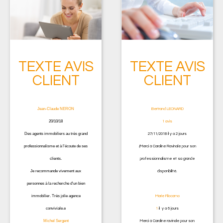
TEXTE AVIS
TEXTE AVIS
CLIENT
CLIENT
Jean-Claude NERON
Bertrand LEONARD
20/10/18
1 avis
Des agents immobiliers au très grand
27/11/2018 il y a 2 jours
professionnalisme et à l'écoute de ses
(
Merci à Caroline Ravinale pour son
clients.
professionnalisme et sa grande
Je recommande vivement aux
disponibilité.
personnes à la recherche d'un bien
immobilier. Très jolie agence
Marie Filocamo
conviviale.e
1
il y a 6 jours
Michel Sergent
Merci à Caroline ravinale pour son