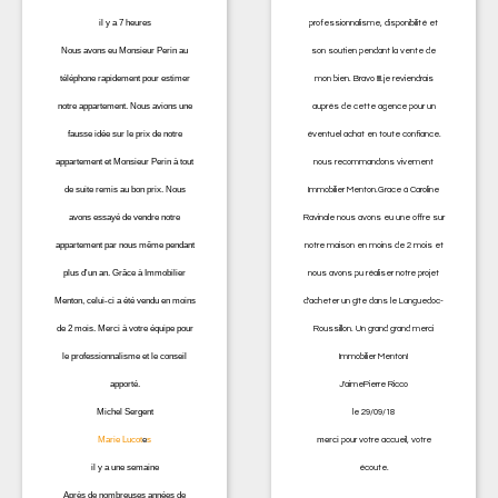
il y a 7 heures
professionnalisme, disponibilité et
Nous avons eu Monsieur Perin au
son soutien pendant la vente de
téléphone rapidement pour estimer
mon bien. Bravo !!!!.je reviendrais
notre appartement. Nous avions une
auprès de cette agence pour un
fausse idée sur le prix de notre
éventuel achat en toute confiance.
appartement et Monsieur Perin à tout
nous recommandons vivement
de suite remis au bon prix. Nous
Immobilier Menton.Grace à Caroline
avons essayé de vendre notre
Ravinale nous avons eu une offre sur
appartement par nous même pendant
notre maison en moins de 2 mois et
plus d'un an. Grâce à Immobilier
nous avons pu réaliser notre projet
Menton, celui-ci a été vendu en moins
d'acheter un gîte dans le Languedoc-
de 2 mois. Merci à votre équipe pour
Roussillon. Un grand grand merci
le professionnalisme et le conseil
Immobilier Menton!
apporté.
J'aime
Pierre Ricco
Michel Sergent
le 29/09/18
Marie Lucot
e
s
merci
pour votre accueil, votre
il y a une semaine
écoute.
Après de nombreuses années de