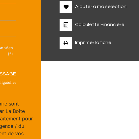
Ajouter à ma selection
Calculette Financière
Imprimer la fiche
données
(*)
ESSAGE
igatoires
aire sont
ar La Boite
raitement pour
Agence / du
ent de vos