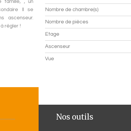
 famille, , un
ondaire Il se
Nombre de chambre(s)
s ascenseur.
Nombre de pièces
 régler !
Etage
Ascenseur
Vue
Nos outils