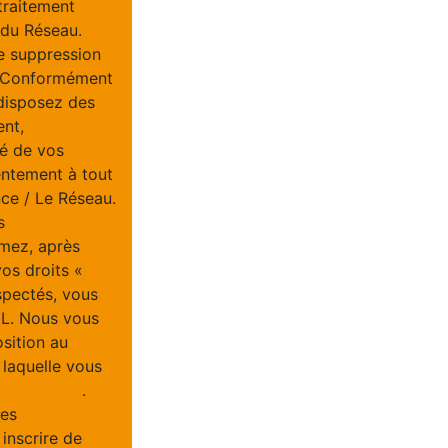
traitement
/ du Réseau.
e suppression
u. Conformément
 disposez des
ent,
té de vos
entement à tout
ce / Le Réseau.
s
imez, après
vos droits «
spectés, vous
IL. Nous vous
osition au
 laquelle vous
tel.gouv.fr
.
ées
inscrire de