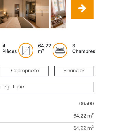
4
64.22
3
Pièces
m²
Chambres
Copropriété
Financier
énergétique
06500
64,22 m²
64,22 m²