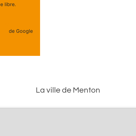
 libre.
Politiques de
tion
de Google
La ville de Menton