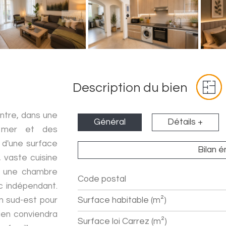
Description du bien
ntre, dans une
Général
Détails +
a mer et des
d'une surface
Bilan 
 vaste cuisine
, une chambre
Code postal
Label
Value
wc indépendant.
n sud-est pour
Surface habitable (m²)
bien conviendra
Surface loi Carrez (m²)