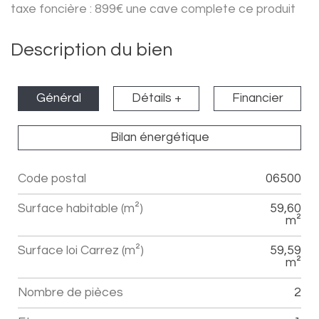
taxe foncière : 899€ une cave complete ce produit
Description du bien
Général
Détails +
Financier
Bilan énergétique
Code postal
06500
Label
Value
Surface habitable (m²)
59,60
m²
Surface loi Carrez (m²)
59,59
m²
Nombre de pièces
2