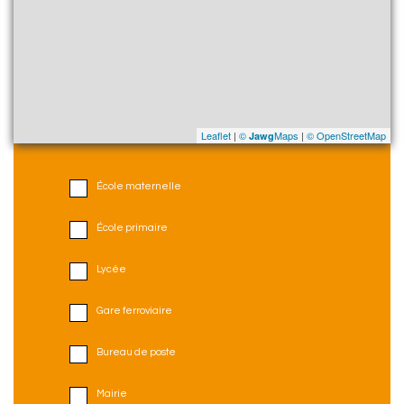
Leaflet
|
©
Maps
|
© OpenStreetMap
Jawg
École maternelle
École primaire
Lycée
Gare ferroviaire
Bureau de poste
Mairie