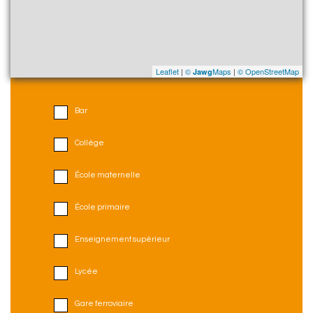
Leaflet
|
©
Maps
|
© OpenStreetMap
Jawg
Bar
Collège
École maternelle
École primaire
Enseignement supérieur
Lycée
Gare ferroviaire