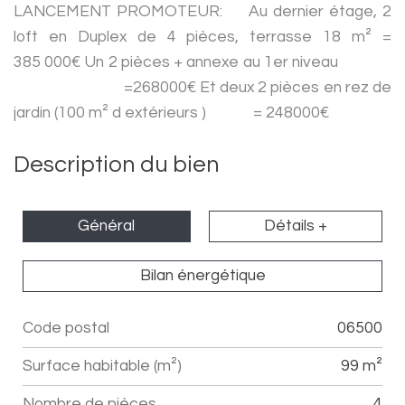
LANCEMENT PROMOTEUR: Au dernier étage, 2
loft en Duplex de 4 pièces, terrasse 18 m² =
385 000€ Un 2 pièces + annexe au 1er niveau
=268000€ Et deux 2 pièces en rez de
jardin (100 m² d extérieurs ) = 248000€
Description du bien
Général
Détails +
Bilan énergétique
Code postal
06500
Label
Value
Surface habitable (m²)
99 m²
Nombre de pièces
4