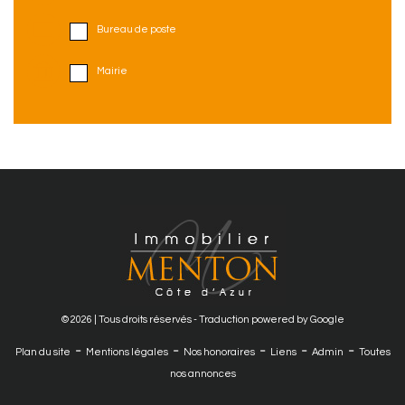
Bureau de poste
Mairie
© 2026 | Tous droits réservés - Traduction powered by Google
-
-
-
-
-
Plan du site
Mentions légales
Nos honoraires
Liens
Admin
Toutes
nos annonces