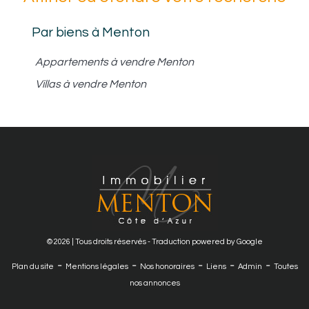
Par biens à Menton
Appartements à vendre Menton
Villas à vendre Menton
© 2026 | Tous droits réservés - Traduction powered by Google
-
-
-
-
-
Plan du site
Mentions légales
Nos honoraires
Liens
Admin
Toutes
nos annonces