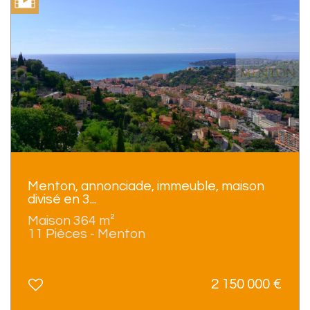
Menton, annonciade, immeuble, maison
divisé en 3...
Maison 364 m²
11 Pièces - Menton
2 150 000
€