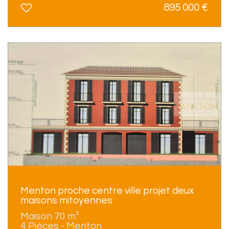
895 000
€
Menton proche centre ville projet deux
maisons mitoyennes
Maison 70 m²
4 Pièces - Menton