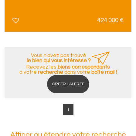
424 000
€
Vous n'avez pas trouvé
le bien qui vous intéresse ?
Recevez les
biens correspondants
à votre
recherche
dans votre
boîte mail !
CRÉER L'ALERTE
1
Affiner ou étendre votre recherche