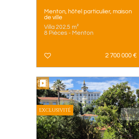
Menton, hôtel particulier, maison
de ville
Villa 202.5 m²
8 Pièces - Menton
2 700 000
€
EXCLUSIVITÉ