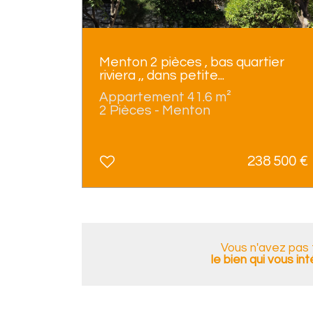
Menton 2 pièces , bas quartier
riviera ,, dans petite...
Appartement 41.6 m²
2 Pièces - Menton
238 500
€
Vous n'avez pas
le bien qui vous in