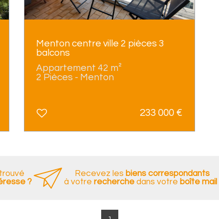
Menton centre ville 2 pièces 3
balcons
Appartement 42 m²
2 Pièces - Menton
233 000
€
 trouvé
Recevez les
biens correspondants
téresse ?
à votre
recherche
dans votre
boîte mail 