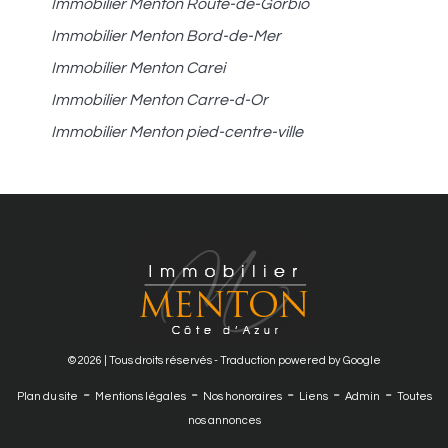
Immobilier Menton Route-de-Gorbio
Immobilier Menton Bord-de-Mer
Immobilier Menton Carei
Immobilier Menton Carre-d-Or
Immobilier Menton pied-centre-ville
© 2026 | Tous droits réservés - Traduction powered by Google
-
-
-
-
-
Plan du site
Mentions légales
Nos honoraires
Liens
Admin
Toutes
nos annonces